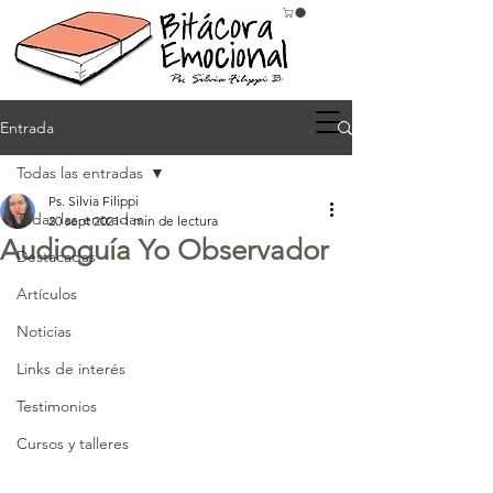
Entrada
Todas las entradas
Ps. Silvia Filippi
Todas las entradas
20 sept 2021
1 min de lectura
Audioguía Yo Observador
Destacadas
Artículos
Noticias
Links de interés
Testimonios
Cursos y talleres