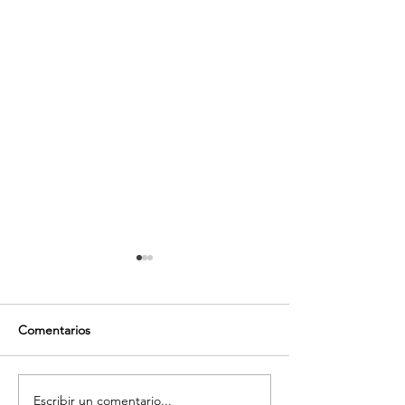
Comentarios
Nueva Bitácora V
Nueva Bitácora Gratuita
Escribir un comentario...