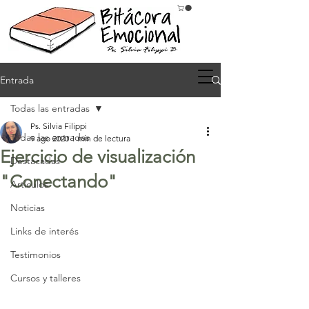
Entrada
Todas las entradas
Ps. Silvia Filippi
Todas las entradas
9 ago 2020
1 min de lectura
Ejercicio de visualización
Destacadas
"Conectando"
Artículos
Noticias
Links de interés
Testimonios
Cursos y talleres