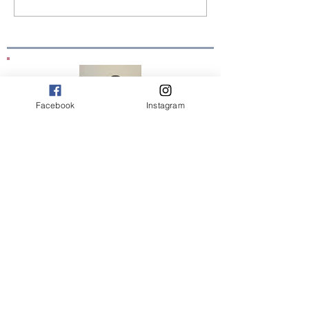
Facebook
Instagram
Me encanta que estemos en contacto.
¿Tienes alguna duda o quieres compartirme tu
opinión?, ¿Te gustaría una charla para tu institución?
Escríbeme!
contacto@silviafilippi.cl
Facebook e Instagram:
@bitacoraemocional
¿Conversemos?
Déjame tu correo para mantenerte