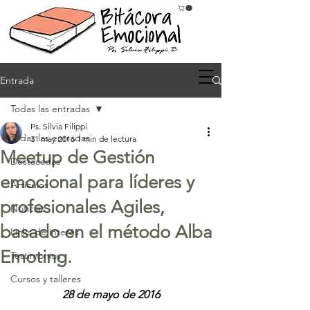
Entrada
Todas las entradas
Ps. Silvia Filippi
Todas las entradas
31 may 2016
1 min de lectura
Meetup de Gestión
Destacadas
emocional para líderes y
Artículos
profesionales Agiles,
Noticias
basado en el método Alba
Links de interés
Emoting.
Testimonios
Cursos y talleres
28 de mayo de 2016