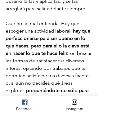
desarrollarlas y aplicarlas, y se las 
arreglará para salir adelante siempre.
Que no se mal entienda. Hay que 
escoger una actividad laboral, 
hay que 
perfeccionarse para ser bueno en lo 
que haces, pero para ello la clave está 
en hacer lo que te hace feliz
, en buscar 
las formas de satisfacer tus diversos 
interés, optando por trabajos que te 
permitan satisfacer tus diversas facetas 
o, si aún no decides qué áreas 
explorar, 
preguntándote no sólo para 
qué eres bueno (porque las respuestas 
pueden ser muchas y muy distintas), 
Facebook
Instagram
sino con qué te imaginas vibrando y 
cuál opción te permite satisfacer de 
mejor manera tus múltiples 
capacidades.