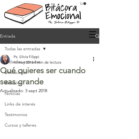
Entrada
Todas las entradas
Ps. Silvia Filippi
Todas las entradas
18 may 2016
4 min de lectura
Qué quieres ser cuando
Destacadas
seas grande
Artículos
Actualizado:
3 sept 2018
Noticias
Links de interés
Testimonios
Cursos y talleres