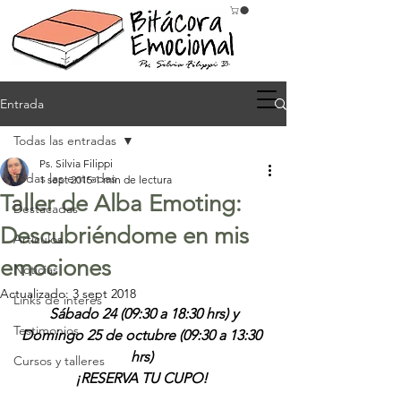
Entrada
Todas las entradas
Ps. Silvia Filippi
Todas las entradas
1 sept 2015
1 min de lectura
Taller de Alba Emoting:
Destacadas
Descubriéndome en mis
Artículos
emociones
Noticias
Actualizado:
3 sept 2018
Links de interés
Sábado 24 (09:30 a 18:30 hrs) y 
Testimonios
Domingo 25 de octubre (09:30 a 13:30 
hrs) 
Cursos y talleres
¡RESERVA TU CUPO!