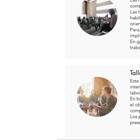
comp
Las 
habi
orien
Para
impl
En g
traba
Tal
Este
inte
labo
En ba
el o
comp
Los 
pres