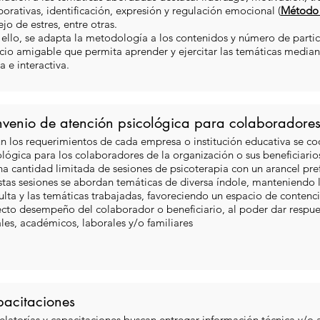
borativas, identificación, expresión y regulación emocional (
Método 
jo de estres, entre otras.
 ello, se adapta la metodología a los contenidos y número de parti
cio amigable que permita aprender y ejercitar las temáticas media
a e interactiva.
venio de atención psicológica para colaboradore
n los requerimientos de cada empresa o institución educativa se co
ológica para los colaboradores de la organización o sus beneficiario
na cantidad limitada de sesiones de psicoterapia con un arancel pref
stas sesiones se abordan temáticas de diversa índole, manteniendo 
ulta y las temáticas trabajadas, favoreciendo un espacio de contenció
ecto desempeño del colaborador o beneficiario, al poder dar respues
ales, académicos, laborales y/o familiares
acitaciones
relatorías y capacitaciones buscan entregar información técnica y/o 