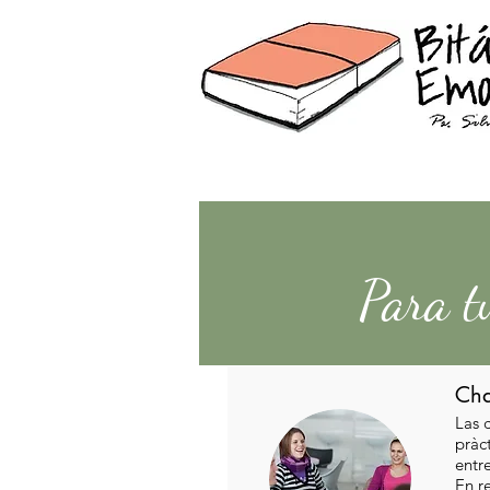
Para t
Cha
Las 
pràc
entr
En r