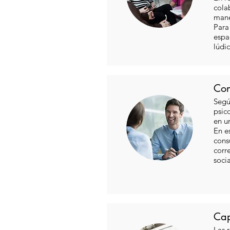
cola
mane
Para
espa
lúdic
Con
Segú
psic
en u
En e
cons
corr
soci
Cap
Las 