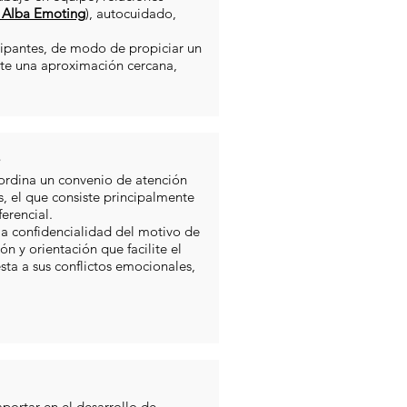
Alba Emoting
), autocuidado,
cipantes, de modo de propiciar un
nte una aproximación cercana,
s
ordina un convenio de atención
s, el que consiste principalmente
erencial.
la confidencialidad del motivo de
n y orientación que facilite el
ta a sus conflictos emocionales,
aportar en el desarrollo de