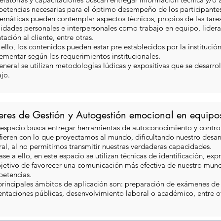
etencias necesarias para el óptimo desempeño de los participantes
temáticas pueden contemplar aspectos técnicos, propios de las tarea
lidades personales e interpersonales como trabajo en equipo, lider
tación al cliente, entre otras.
 ello, los contenidos pueden estar pre establecidos por la institució
ementar según los requerimientos institucionales.
eneral se utilizan metodologías lúdicas y expositivas que se desarrol
jo.
leres de Gestión y Autogestión emocional en equipo
 espacio busca entregar herramientas de autoconocimiento y contr
rfieren con lo que proyectamos al mundo, dificultando nuestro desa
ral, al no permitirnos transmitir nuestras verdaderas capacidades.
se a ello, en este espacio se utilizan técnicas de identificación, e
bjetivo de favorecer una comunicación más efectiva de nuestro mund
etencias.
principales ámbitos de aplicación son: preparación de exámenes de 
entaciones públicas, desenvolvimiento laboral o académico, entre ot