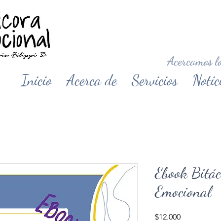
Acercamos lo
Inicio
Acerca de
Servicios
Notic
Ebook Bitác
Emocional
Precio
$12.000