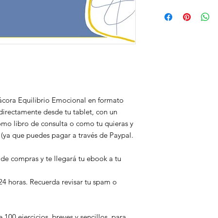
reproducción. Su com
Recuerda señalar los 
por lo que el archivo
regalarás el ebook, 
nombre y correo ele
registrados en el arc
quien se le regala.
¡G
En caso de error no 
trabajo!
generar una nueva c
habrá emitido y envi
ácora Equilibrio Emocional en formato
a directamente desde tu tablet, con un
omo libro de consulta o como tu quieras y
o
(ya que puedes pagar a través de Paypal.
 de compras y te llegará tu ebook a tu
24 horas. Recuerda revisar tu spam o
100 ejercicios, breves y sencillos, para