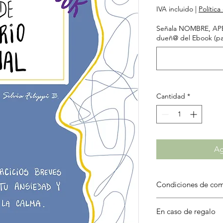
IVA incluido
|
Polític
Señala NOMBRE, APE
dueñ@ del Ebook (par
Cantidad
*
Ag
Condiciones de co
Este Ebook está
prot
En caso de regalo
(DDI)
, por lo que est