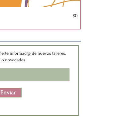
Precio
$0
Pack Bitácora de Autoe
IVA incluido
|
Política de Despa
erte informad@ de nuevos talleres,
s o novedades.
Enviar