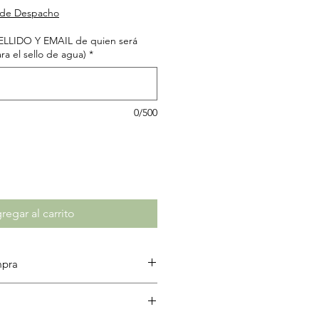
a de Despacho
LLIDO Y EMAIL de quien será
a el sello de agua)
*
0/500
regar al carrito
mpra
egido por derechos de autor
á prohibida su difusión o