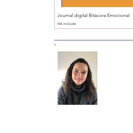
Journal digital Bitácora Emocional
IVA incluido
¿Con
Me encanta
¿Tienes alguna 
opinión?, ¿Te
inst
cont
Facebook e In