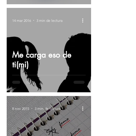
14 mar 2016
3 min de lectura
Me carga eso de
ti(mi)
8 nov 2015
3 min de lectura