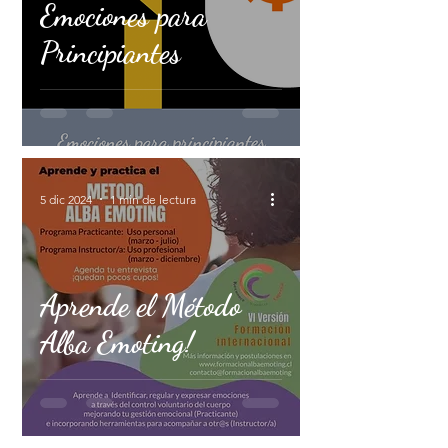
Emociones para
Principiantes
5 dic 2024
1 min de lectura
Aprende el Método
Alba Emoting!