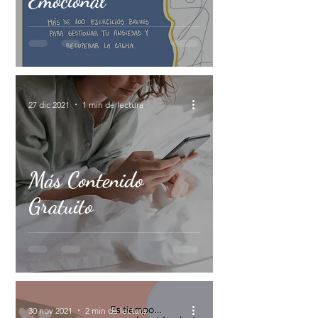
Emocional
27 dic 2021
1 min de lectura
Más Contenido
Gratuito
30 nov 2021
2 min de lectura