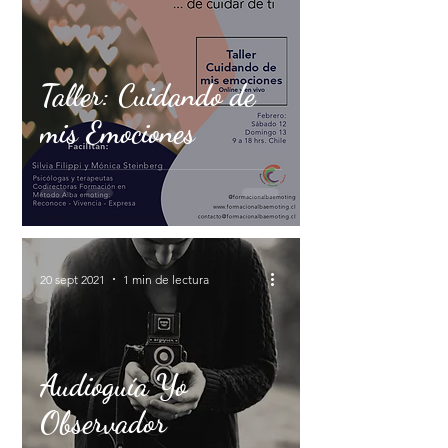
Taller: Cuidando de
mis Emociones
20 sept 2021
1 min de lectura
Audioguía Yo
Observador