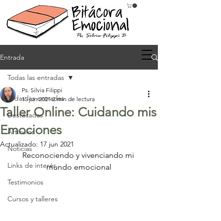
Entrada
Todas las entradas
Ps. Silvia Filippi
Todas las entradas
15 jun 2021
2 min de lectura
Taller Online: Cuidando mis
Destacadas
Emociones
Artículos
Actualizado:
17 jun 2021
Noticias
Reconociendo y vivenciando mi 
Links de interés
mundo emocional
Testimonios
Cursos y talleres