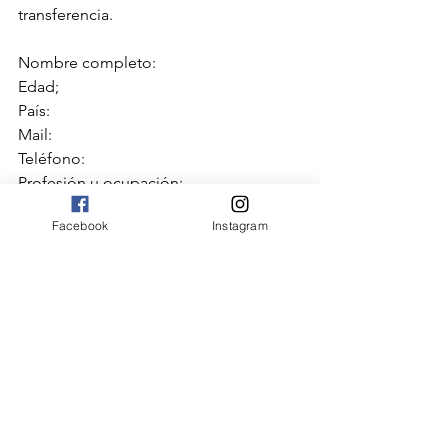
transferencia.
Nombre completo:
Edad;
País:
Mail:
Teléfono:
Profesión u ocupación:
Facebook
Instagram
Nos vemos en el taller!!
emociones
autocuidado
gestionemocional
albaemoting
Bitácora
envivo
Destacadas
Noticias