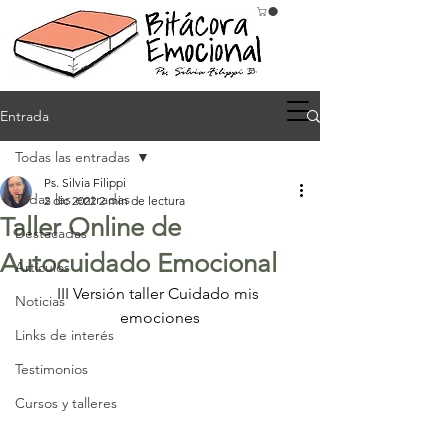
Entrada
Todas las entradas
Ps. Silvia Filippi
Todas las entradas
2 dic 2022
2 min de lectura
Taller Online de
Destacadas
Autocuidado Emocional
Artículos
III Versión taller Cuidado mis 
Noticias
emociones
Links de interés
Testimonios
Cursos y talleres