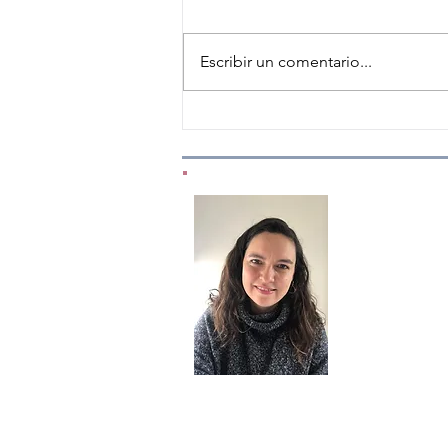
Escribir un comentario...
Taller Descubriéndome en
mis emociones, basado en el
Método Alba Emoting.
¿Con
Me encanta
¿Tienes alguna 
opinión?, ¿Te
inst
cont
Facebook e In