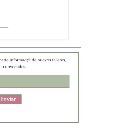
rama introductorio al
do Alba Emoting y su
ación clínica.
fagasta.
erte informad@ de nuevos talleres,
s o novedades.
Enviar