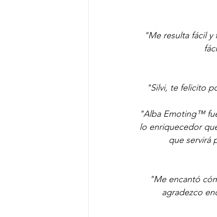
"Me resulta fácil y
fác
"Silvi, te felicit
"Alba Emoting™ fue t
lo enriquecedor que 
que servirá 
"Me encantó cómo 
agradezco eno