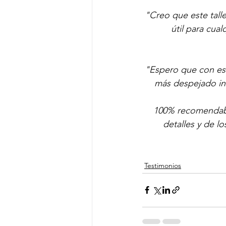
"Creo que este talle
útil para cua
"Espero que con est
más despejado int
100% recomendable
detalles y de l
Testimonios