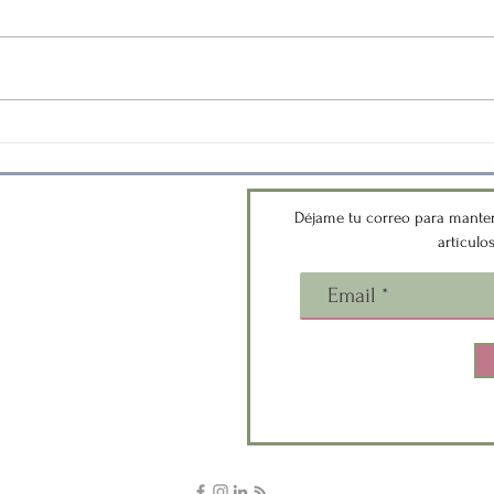
Taller Autogestionando mis
Prog
emociones, basado en el
méto
método Alba Emoting
aplic
Anto
versemos?
Déjame tu correo para manten
artículo
 que estemos en contacto.
duda o quieres compartirme tu
 gustaría una charla para tu
itución? Escríbeme!
acto@silviafilippi.cl
stagram:
@bitacoraemocional