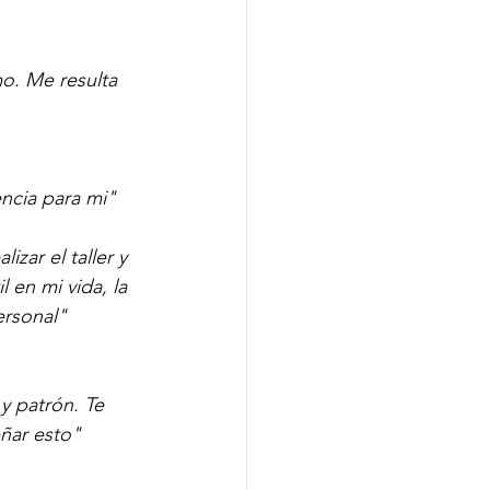
mo. Me resulta 
encia para mi"
zar el taller y 
 en mi vida, la 
ersonal"
y patrón. Te 
ñar esto"