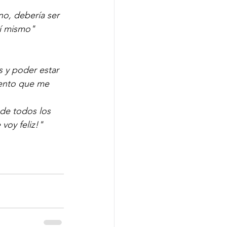
no, debería ser 
sí mismo"
 y poder estar 
iento que me 
de todos los 
voy feliz!"