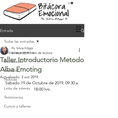
Entrada
Todas las entradas
Ps. Silvia Filippi
Todas las entradas
26 sept 2019
1 min de lectura
Taller Introductorio Metodo
Destacadas
Alba Emoting
Artículos
Actualizado:
3 oct 2019
Noticias
Sábado 19 de Octubre de 2019, 09:30 a 
Links de interés
18:00 hrs.
Testimonios
Cursos y talleres