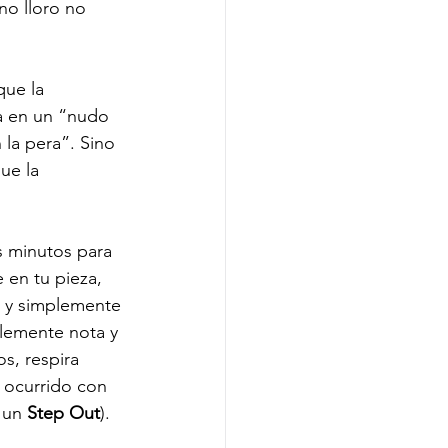
no lloro no 
que la 
da en un “nudo 
la pera”. Sino 
ue la 
os minutos para 
 en tu pieza, 
a y simplemente 
plemente nota y 
s, respira 
 ocurrido con 
 un 
Step Out
).