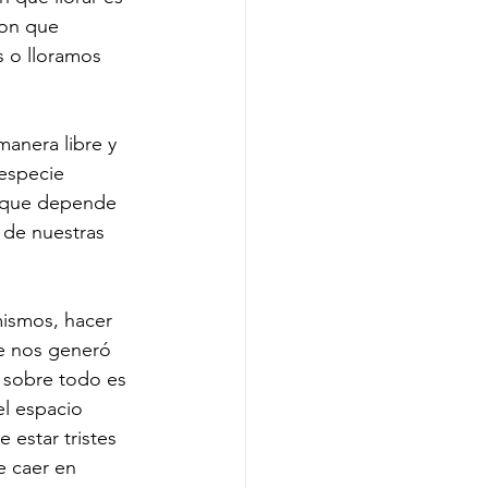
con que 
 o lloramos 
anera libre y 
especie 
 que depende 
 de nuestras 
mismos, hacer 
e nos generó 
r sobre todo es 
l espacio 
 estar tristes 
e caer en 