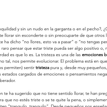
nquilidad y sin un nudo en la garganta o en el pecho?, ¿
te llorar sin esconderte o sin preocuparte de que otros l
te ha dicho “no llores, esto va a pasar” o “no tengas pe
 raro pensar que estar triste pueda ser algo positivo o,
rdad es que lo es. La tristeza es una de las 
emociones b
o tal, nos permite evolucionar. El problema está en qu
s permiten) sentir 
tristeza 
pura y, desde muy pequeños
os estados cargados de emociones o pensamientos negat
iberador.
n te ha sugerido que no tiene sentido llorar, te han p
a que no estés triste o se te quite la pena, o simplemen
piten “tranquilo, tranquilo”. Desde pequeños nos enseñan