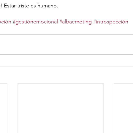
a! Estar triste es humano.
ción
#gestiónemocional
#albaemoting
#introspección