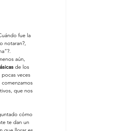
Cuándo fue la 
o notaran?, 
na”?.
 menos aún, 
ásicas
 de los 
e pocas veces 
, comenzamos 
ivos, que nos 
reguntado cómo 
te te dan un 
 que llorar es 