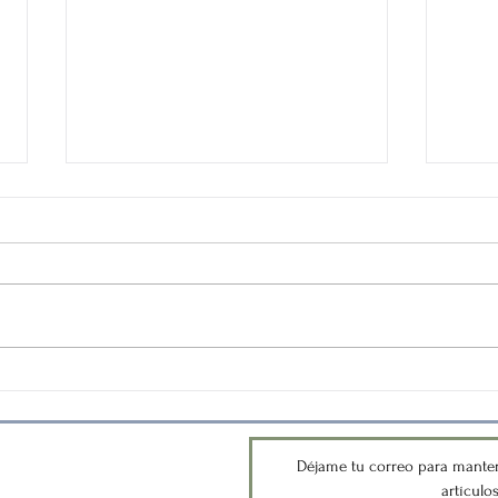
Yo no soy mi mente
La m
versemos?
Déjame tu correo para manten
artículo