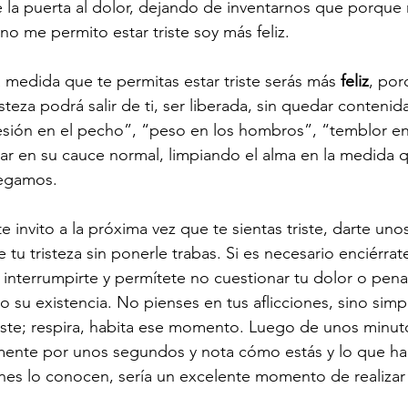
e la puerta al dolor, dejando de inventarnos que porque 
no me permito estar triste soy más feliz.
 medida que te permitas estar triste serás más 
feliz
, por
steza podrá salir de ti, ser liberada, sin quedar conteni
esión en el pecho”, “peso en los hombros”, “temblor en 
r en su cauce normal, limpiando el alma en la medida q
negamos.
e invito a la próxima vez que te sientas triste, darte un
tu tristeza sin ponerle trabas. Si es necesario enciérrate
interrumpirte y permítete no cuestionar tu dolor o pen
do su existencia. No pienses en tus aflicciones, sino sim
iste; respira, habita ese momento. Luego de unos minuto
ente por unos segundos y nota cómo estás y lo que ha
ienes lo conocen, sería un excelente momento de realizar