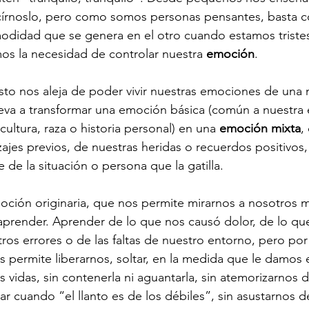
ecírnoslo, pero como somos personas pensantes, basta 
odidad que se genera en el otro cuando estamos tristes
os la necesidad de controlar nuestra 
emoción
.
o nos aleja de poder vivir nuestras emociones de una m
lleva a transformar una emoción básica (común a nuestra 
ultura, raza o historia personal) en una 
emoción mixta
,
ajes previos, de nuestras heridas o recuerdos positivos,
de la situación o persona que la gatilla.
moción originaria, que nos permite mirarnos a nosotros 
aprender. Aprender de lo que nos causó dolor, de lo qu
tros errores o de las faltas de nuestro entorno, pero po
permite liberarnos, soltar, en la medida que le damos e
 vidas, sin contenerla ni aguantarla, sin atemorizarnos de
ar cuando “el llanto es de los débiles”, sin asustarnos d