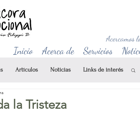
Acercamos lo
Inicio
Acerca de
Servicios
Notic
as
Artículos
Noticias
Links de interés
ra
lleres
a la Tristeza