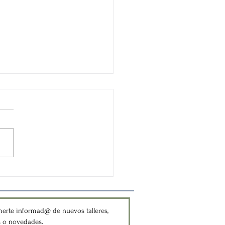
ente en perspectiva
erte informad@ de nuevos talleres,
s o novedades.