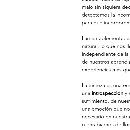
malo sin siquiera d
detectemos la incom
para que incorporem
Lamentablemente, est
natural, lo que nos 
independiente de la c
de nuestros aprendiz
experiencias más que 
La tristeza es una e
una 
introspección 
y 
sufrimiento, de nues
una emoción que nos 
necesario en nuestras
o enrabiarnos de llor