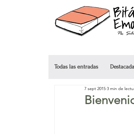
Todas las entradas
Destacad
7 sept 2015
3 min de lectu
Testimonios
Cursos y ta
Bienvenid