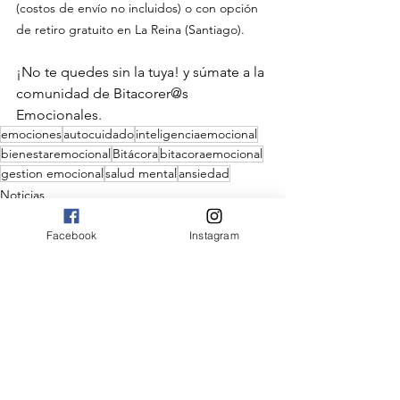
(costos de envío no incluidos) o con opción 
de retiro gratuito en La Reina (Santiago).
¡No te quedes sin la tuya! y súmate a la 
comunidad de Bitacorer@s 
Emocionales.
emociones
autocuidado
inteligenciaemocional
bienestaremocional
Bitácora
bitacoraemocional
gestion emocional
salud mental
ansiedad
Noticias
Destacadas
Facebook
Instagram
Ver todo
Entradas recientes