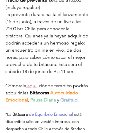
Precio de pre-venta 
 será de $18.000 
(incluye regalito)
La preventa durará hasta el lanzamiento 
(15 de junio), a través de un live a las 
21:00 hrs Chile para conocer la 
bitácora. Quienes ya la hayan adquirido 
podrán acceder a un hermoso regalo: 
un encuentro online en vivo, de dos 
horas, para saber cómo sacar el mejor 
provecho de tu bitácora. Esta será el 
sábado 18 de junio de 9 a 11 am.
Cómprala
 aquí
, dónde también podrás 
adquirir las 
Bitácoras 
Autocuidado 
Emocional
, 
Pausa Diaria
 y 
Gratitud. 
*La 
Bitácora 
de Equilibrio Emocional 
está 
disponible sólo en versión impresa, con 
despacho a todo Chile a través de Starken 