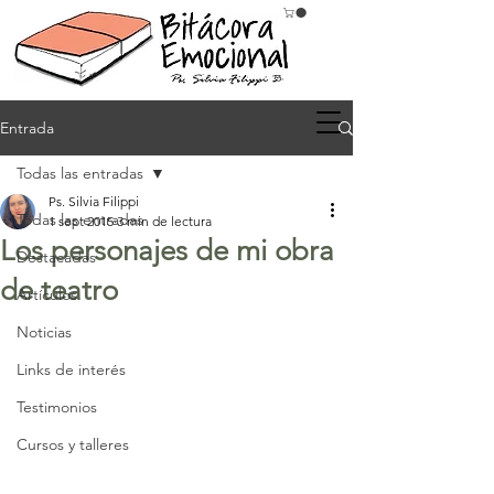
Entrada
Todas las entradas
Ps. Silvia Filippi
Todas las entradas
1 sept 2015
3 min de lectura
Los personajes de mi obra
Destacadas
de teatro
Artículos
Noticias
Links de interés
Testimonios
Cursos y talleres