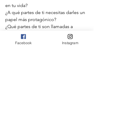
en tu vida?
¿A qué partes de ti necesitas darles un 
papel más protagónico?
¿Qué partes de ti son llamadas a 
escena con facilidad con tal o tal 
persona?
Facebook
Instagram
Los invito a reflexionar.
#self
#identidad
#partes
Artículos
Ver todo
Entradas recientes