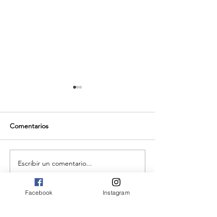
Comentarios
Bitacoremos juntos.
Escribir un comentario...
Emociones para
Principiantes
Facebook
Instagram