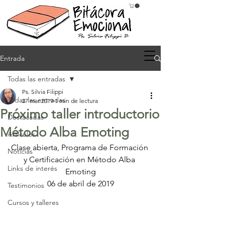
Entrada
Todas las entradas
Ps. Silvia Filippi
Todas las entradas
27 mar 2019
1 min de lectura
Próximo taller introductorio
Destacadas
Método Alba Emoting
Artículos
Clase abierta, Programa de Formación 
Noticias
y Certificación en Método Alba 
Links de interés
Emoting
06 de abril de 2019
Testimonios
Cursos y talleres